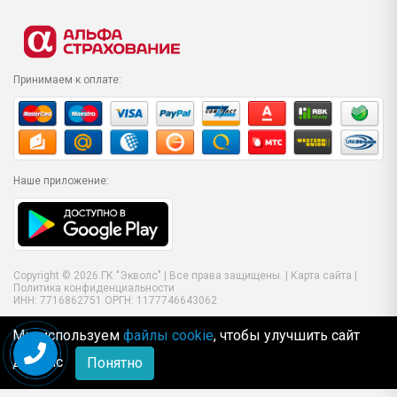
Принимаем к оплате:
Наше приложение:
Copyright © 2026 ГК "Экволс" | Все права защищены. |
Карта сайта
|
Политика конфиденциальности
ИНН: 7716862751 ОРГН: 1177746643062
Мы используем
файлы cookie
, чтобы улучшить сайт
для Вас
Понятно