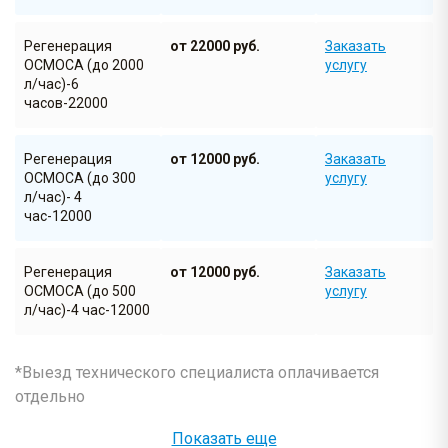
Регенерация
от 22000 руб.
Заказать
ОСМОСА (до 2000
услугу
л/час)-6
часов-22000
Регенерация
от 12000 руб.
Заказать
ОСМОСА (до 300
услугу
л/час)- 4
час-12000
Регенерация
от 12000 руб.
Заказать
ОСМОСА (до 500
услугу
л/час)-4 час-12000
Диагностика
от 1300 руб.
Заказать
*Выезд технического специалиста оплачивается
насоса высокого
услугу
отдельно
давления
Показать еще