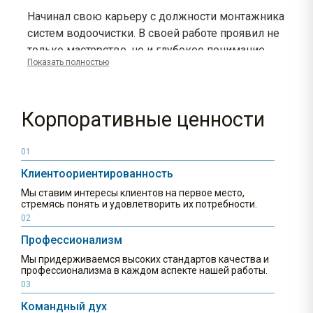
Начинал свою карьеру с должности монтажника
систем водоочистки. В своей работе проявил не
только мастерство, но и глубокое понимание
Показать полностью
технических нюансов. Его аналитический склад
ума и стремление к совершенствованию
привели его к должности ведущего
Корпоративные ценности
промышленного инженера. Он стал не только
отвечать за качественную установку систем, но
и вносить свой вклад в разработку новых,
01
более эффективных и безопасных решений,
Клиентоориентированность
способных удовлетворить потребности самых
Мы ставим интересы клиентов на первое место,
требовательных клиентов.
стремясь понять и удовлетворить их потребности.
02
Профессионализм
Мы придерживаемся высоких стандартов качества и
профессионализма в каждом аспекте нашей работы.
03
Командный дух