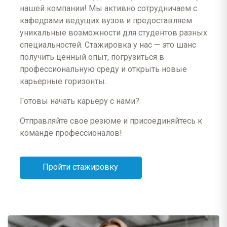
Корпоративное обучение
7000 рублей), возможен оклад по результатам
нашей компании! Мы активно сотрудничаем с
Тренинги, семинары и коучинг, которые помогут
собеседования
кафедрами ведущих вузов и предоставляем
раскрыть Ваш потенциал
График 5/2 с 9 до 18
уникальные возможности для студентов разных
Возможность стать частью команды победителей
Официальное трудоустройство, 28 дней отпуск
специальностей. Стажировка у нас — это шанс
Стартовая адаптация + ежемесячное корпоративное
обучение
получить ценный опыт, погрузиться в
Возможности карьерного роста
профессиональную среду и открыть новые
Скидки на продукцию
карьерные горизонты.
Готовы начать карьеру с нами?
Контактная информация
Контактная информация
8 (926) 079-75-47
8 (926) 079-75-47
Отправляйте своё резюме и присоединяйтесь к
команде профессионалов!
Пройти стажировку