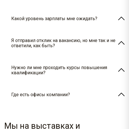
Напишите нам на почту hr@ecvols.ru и
dep@ecvols.ru и мы обязательно ответим Вам.
Какой уровень зарплаты мне ожидать?
Размер заработной платы указан в вакансии или
обговаривается во время собеседования.
Я отправил отклик на вакансию, но мне так и не
ответили, как быть?
Напишите нам на почту hr@ecvols.ru и
dep@ecvols.ru и мы обязательно ответим Вам.
Нужно ли мне проходить курсы повышения
квалификации?
Все сотрудники проходят бесплатное
внутреннее обучение перед трудоустройством.
Где есть офисы компании?
Также по графику проходят курсы повышения
квалификации для всех сотрудников.
Офис находится по адресу Москва
Алтуфьевское ш. 37, стр. 1
Мы на выставках и