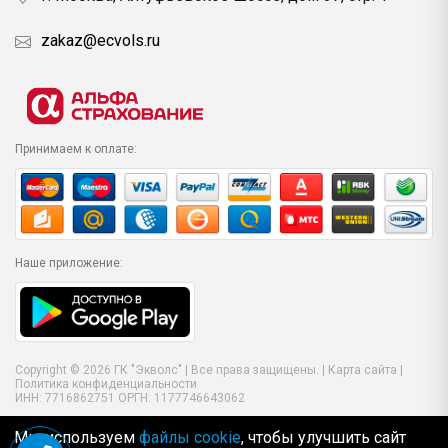
zakaz@ecvols.ru
Принимаем к оплате:
Наше приложение:
Copyright © 2026 ГК "Экволс" | Все права защищены. |
Карта сайта
|
Политика конфиденциальности
ИНН: 7716862751 ОРГН: 1177746643062
Мы используем
файлы cookie
, чтобы улучшить сайт