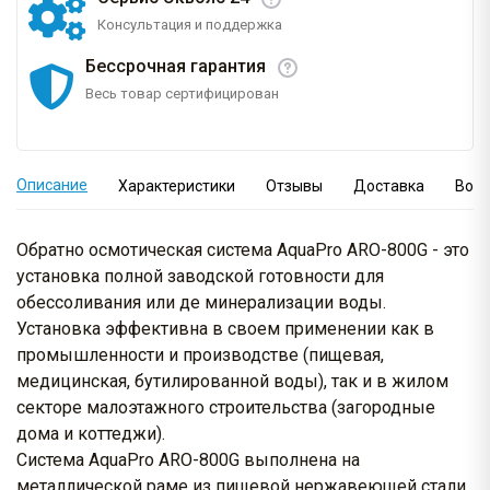
Консультация и поддержка
Бессрочная гарантия
Весь товар сертифицирован
Описание
Характеристики
Отзывы
Доставка
Вопр
Обратно осмотическая система AquaPro ARO-800G - это
установка полной заводской готовности для
обессоливания или де минерализации воды.
Установка эффективна в своем применении как в
промышленности и производстве (пищевая,
медицинская, бутилированной воды), так и в жилом
секторе малоэтажного строительства (загородные
дома и коттеджи).
Система AquaPro ARO-800G выполнена на
металлической раме из пищевой нержавеющей стали